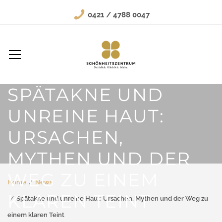
0421 / 4788 0047
SPÄTAKNE UND
UNREINE HAUT:
URSACHEN,
MYTHEN UND DER
WEG ZU EINEM
Home
News
KLAREN TEINT
Spätakne und unreine Haut: Ursachen, Mythen und der Weg zu
einem klaren Teint