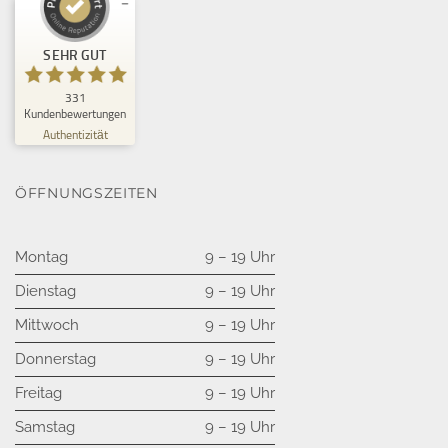
Kundenbewertungen und Erfahrungen zu
SEHR GUT
Schönheitszentrum GmbH
SEHR GUT
331
%
100
Kundenbewertungen
Empfehlungen auf
Authentizität
ProvenExpert.com
5,00
/
4,94
32
299
ÖFFNUNGSZEITEN
Bewertungen auf
3
Bewertungen von
ProvenExpert.com
anderen Quellen
Montag
9 – 19 Uhr
Blick aufs ProvenExpert-Profil werfen
Dienstag
9 – 19 Uhr
05.08.2026
Mittwoch
9 – 19 Uhr
Donnerstag
9 – 19 Uhr
Freitag
9 – 19 Uhr
Samstag
9 – 19 Uhr