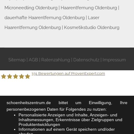
Microneedling Oldenburg
|
Haarentfernung Oldenburg
|
dauerhafte Haarentfernung Oldenburg
|
Laser
Haarentfernung Oldenburg
|
Kosmetikstudio Oldenburg
Sitemap
|
AGB
|
Ratenzahlung
|
Datenschutz
|
Impressum
331
Bewertungen auf ProvenExpert.com
Schönheitszentrum GmbH
schoenheitszentrum.de
bittet um Einwilligung, Ihre
personenbezogenen Daten für Folgendes zu nutzen:
Personalisierte Anzeigen und Inhalte, Anzeigen- und
Inhaltsmessungen, Erkenntnisse über Zielgruppen und
Produktentwicklungen
Informationen auf einem Gerät speichern und/oder
abrufen