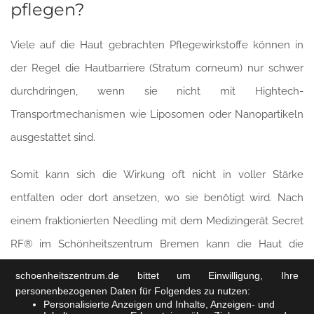
pflegen?
Viele auf die Haut gebrachten Pflegewirkstoffe können in
der Regel die Hautbarriere (Stratum corneum) nur schwer
durchdringen, wenn sie nicht mit Hightech-
Transportmechanismen wie Liposomen oder Nanopartikeln
ausgestattet sind.
Somit kann sich die Wirkung oft nicht in voller Stärke
entfalten oder dort ansetzen, wo sie benötigt wird. Nach
einem fraktionierten Needling mit dem Medizingerät Secret
RF® im Schönheitszentrum Bremen kann die Haut die
Inhaltsstoffe aus Pflegeprodukten verstärkt aufnehmen und
schoenheitszentrum.de
bittet um Einwilligung, Ihre
benötigt eine stark regenerationsfördernde Pflege.
personenbezogenen Daten für Folgendes zu nutzen:
Personalisierte Anzeigen und Inhalte, Anzeigen- und