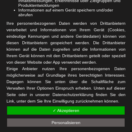
Inhaltsmessungen, Erkenntnisse über Zielgruppen und
Produktentwicklungen
Dringen nach dem fraktionierten Needling „negative“
Informationen auf einem Gerät speichern und/oder
abrufen
Zusatzstoffe wie z. B. aggressive Konservierungsstoffe,
Ihre personenbezogenen Daten werden von Drittanbietern
Duftstoffe u. ä. vermehrt ein, können sie die Haut belasten,
verarbeitet und Informationen von Ihrem Gerät (Cookies,
den Heilungsverlauf stören und Entzündungen hervorrufen.
eindeutige Kennungen und andere Gerätedaten) können von
diesen Drittanbietern gespeichert werden. Die Drittanbieter
können auf die Daten zugreifen und die Informationen von
Wir empfehlen Ihnen daher, unbedingt auf eine
Ihrem Gerät können mit den Drittanbietern geteilt oder speziell
hochwertige Pflege ohne Paraffine, Silikone, Parabene,
von dieser Website oder App verwendet werden.
Einige Anbieter nutzen Ihre personenbezogenen Daten
synthetische Emulgatoren, aggressive synthetische Tenside,
möglicherweise auf Grundlage ihres berechtigten Interesses.
sowie Duft-, Farb- und Konservierungsstoffe usw. zu achten.
Dagegen können Sie unten über die Schaltfläche zum
Verwalten Ihrer Optionen Einspruch erheben. Unten auf dieser
Seite oder in unserer Datenschutzerklärung finden Sie den
Zur Unterstützung des Behandlungsergebnisses sollte die
Link, unter dem Sie Ihre Einwilligung zurücknehmen können.
Pflege regenerations- und barrierestärkende Wirkstoffe
✓ Akzeptieren
enthalten, wie z. B. D-Panthenol, CM-Glucan, Vitamin C,
Personalisieren
Vitamin A, Vitamin E, Hyaluronsäure u. ä.