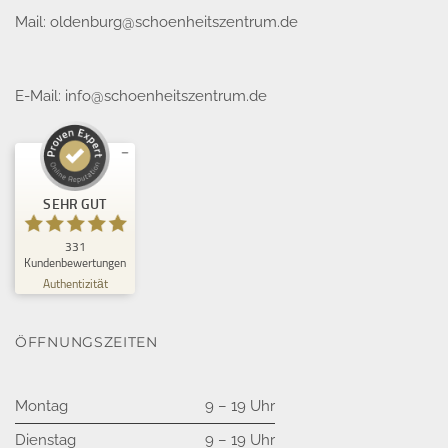
Mail:
oldenburg@schoenheitszentrum.de
E-Mail:
info@schoenheitszentrum.de
Kundenbewertungen und Erfahrungen zu
SEHR GUT
Schönheitszentrum GmbH
SEHR GUT
331
%
100
Kundenbewertungen
Empfehlungen auf
Authentizität
ProvenExpert.com
5,00
/
4,94
32
299
ÖFFNUNGSZEITEN
Bewertungen auf
3
Bewertungen von
ProvenExpert.com
anderen Quellen
Montag
9 – 19 Uhr
Blick aufs ProvenExpert-Profil werfen
Dienstag
9 – 19 Uhr