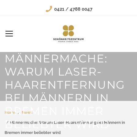
0421 / 4788 0047
MÄNNERMACHE:
WARUM LASER-
HAARENTFERNUNG
BEI MÄNNERN IN
BREMEN IMMER
Home
News
BELIEBTER WIRD
Männermache: Warum Laser-Haarentfernung bei Männern in
Bremen immer beliebter wird