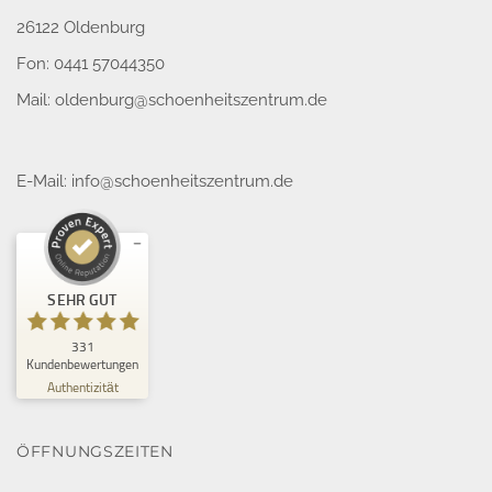
26122 Oldenburg
Fon: 0441 57044350
Mail:
oldenburg@schoenheitszentrum.de
E-Mail:
info@schoenheitszentrum.de
Kundenbewertungen und Erfahrungen zu
SEHR GUT
Schönheitszentrum GmbH
SEHR GUT
331
%
100
Kundenbewertungen
Empfehlungen auf
Authentizität
ProvenExpert.com
5,00
/
4,94
32
299
ÖFFNUNGSZEITEN
Bewertungen auf
3
Bewertungen von
ProvenExpert.com