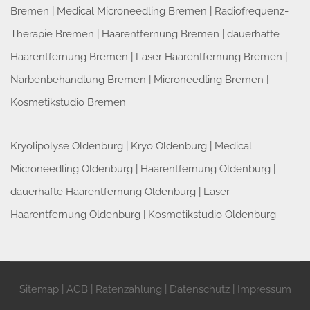
Bremen
|
Medical Microneedling Bremen
|
Radiofrequenz-
Therapie Bremen
|
Haarentfernung Bremen
|
dauerhafte
Haarentfernung Bremen
|
Laser Haarentfernung Bremen
|
Narbenbehandlung Bremen
|
Microneedling Bremen
|
Kosmetikstudio Bremen
Kryolipolyse Oldenburg
|
Kryo Oldenburg
|
Medical
Microneedling Oldenburg
|
Haarentfernung Oldenburg
|
dauerhafte Haarentfernung Oldenburg
|
Laser
Haarentfernung Oldenburg
|
Kosmetikstudio Oldenburg
Sitemap
|
AGB
|
Ratenzahlung
|
Datenschutz
|
Impressum