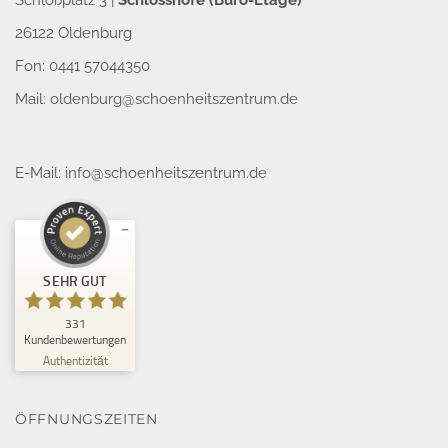
Schloßplatz 3 |
Schlosshöfe (Büro-Etage)
26122 Oldenburg
Fon: 0441 57044350
Mail:
oldenburg@schoenheitszentrum.de
E-Mail:
info@schoenheitszentrum.de
Kundenbewertungen und Erfahrungen zu
SEHR GUT
Schönheitszentrum GmbH
SEHR GUT
331
%
100
Kundenbewertungen
Empfehlungen auf
Authentizität
ProvenExpert.com
5,00
/
4,94
32
299
ÖFFNUNGSZEITEN
Bewertungen auf
3
Bewertungen von