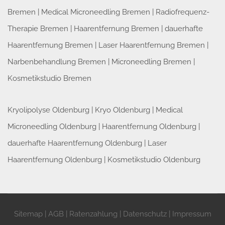
Bremen
|
Medical Microneedling Bremen
|
Radiofrequenz-
Therapie Bremen
|
Haarentfernung Bremen
|
dauerhafte
Haarentfernung Bremen
|
Laser Haarentfernung Bremen
|
Narbenbehandlung Bremen
|
Microneedling Bremen
|
Kosmetikstudio Bremen
Kryolipolyse Oldenburg
|
Kryo Oldenburg
|
Medical
Microneedling Oldenburg
|
Haarentfernung Oldenburg
|
dauerhafte Haarentfernung Oldenburg
|
Laser
Haarentfernung Oldenburg
|
Kosmetikstudio Oldenburg
Sitemap
|
AGB
|
Ratenzahlung
|
Datenschutz
|
Impressum