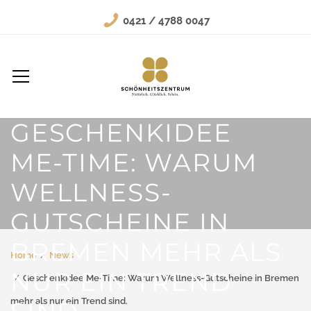
0421 / 4788 0047
GESCHENKIDEE
ME-TIME: WARUM
WELLNESS-
GUTSCHEINE IN
BREMEN MEHR ALS
Home
News
NUR EIN TREND
Geschenkidee Me-Time: Warum Wellness-Gutscheine in Bremen
mehr als nur ein Trend sind.