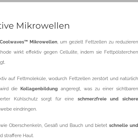
tive Mikrowellen
Coolwaves™ Mikrowellen
, um gezielt Fettzellen zu reduziere
thode wirkt effektiv gegen Cellulite, indem sie Fettpölsterche
gt.
tiv auf Fettmoleküle, wodurch Fettzellen zerstört und natürlic
 wird die
Kollagenbildung
angeregt, was zu einer sichtbare
ierter Kühlschutz sorgt für eine
schmerzfreie und sicher
ewebe eindringen.
n wie Oberschenkeln, Gesäß und Bauch und bietet
schnelle un
d straffere Haut.