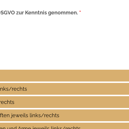
DSGVO zur Kenntnis genommen.
*
inks/rechts
rechts
ften jeweils links/rechts
ten und Arme jeweils links/rechts