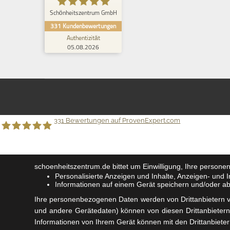
Empfehlungen auf
Schönheitszentrum GmbH
ProvenExpert.com
5,00
/
4,94
331
Kundenbewertungen
Authentizität
299
32
05.08.2026
3
Bewertungen von
Bewertungen auf
anderen Quellen
ProvenExpert.com
Blick aufs ProvenExpert-Profil werfen
Anonym
5,00
331
Bewertungen auf ProvenExpert.com
Habe nun meine zweite Sitzung zur
Haarentfernung gehabt, hab mich aufgehoben
und sehr gut beraten gefühlt. D...
Schönheitszentrum GmbH
schoenheitszentrum.de
bittet um Einwilligung, Ihre person
Personalisierte Anzeigen und Inhalte, Anzeigen- und
Informationen auf einem Gerät speichern und/oder a
Ihre personenbezogenen Daten werden von Drittanbietern v
und andere Gerätedaten) können von diesen Drittanbietern 
Informationen von Ihrem Gerät können mit den Drittanbieter