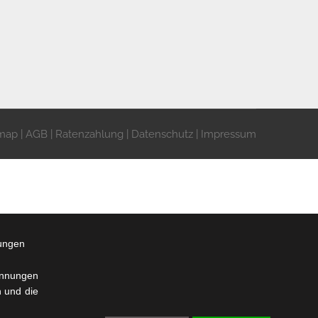
emap
|
AGB
|
Ratenzahlung
|
Datenschutz
|
Impressum
lungen
Kennungen
n und die