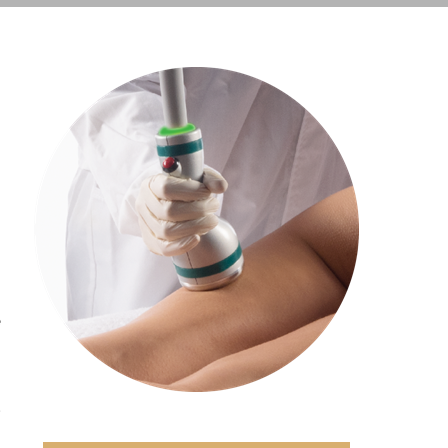
n
n
h
n
e
d